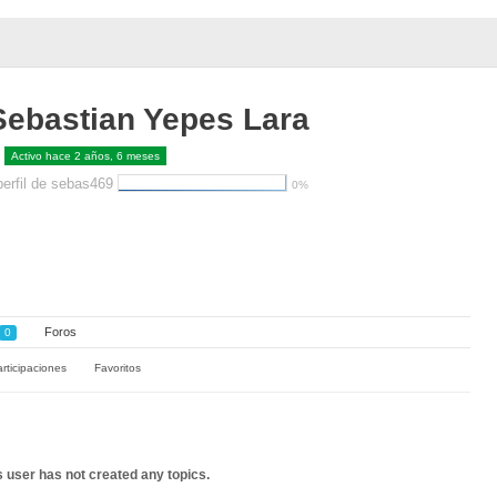
Sebastian Yepes Lara
Activo hace 2 años, 6 meses
perfil de sebas469
0%
Foros
0
rticipaciones
Favoritos
s user has not created any topics.