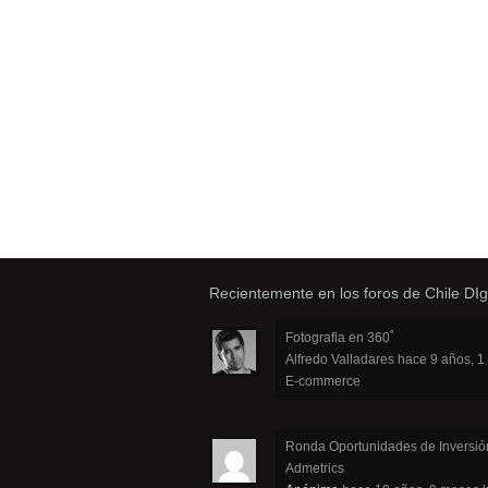
Recientemente en los foros de Chile DIgi
Fotografia en 360˚
Alfredo Valladares
hace 9 años, 1
E-commerce
Ronda Oportunidades de Inversió
Admetrics