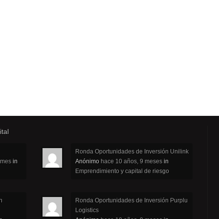
tal
Ronda Oportunidades de Inversión Unilink
 mes
in
Anónimo
hace 10 años, 9 meses
in
Emprendimiento y capital de riesgo
n
Ronda Oportunidades de Inversión Purplu
Logistics