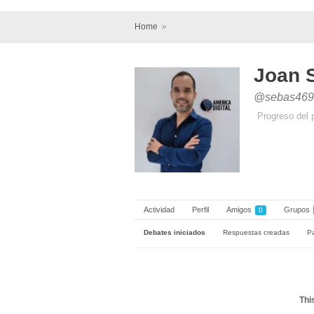
Home
»
Joan 
@sebas469
Progreso del 
Actividad
Perfil
Amigos
Grupos
0
Debates iniciados
Respuestas creadas
Pa
Thi