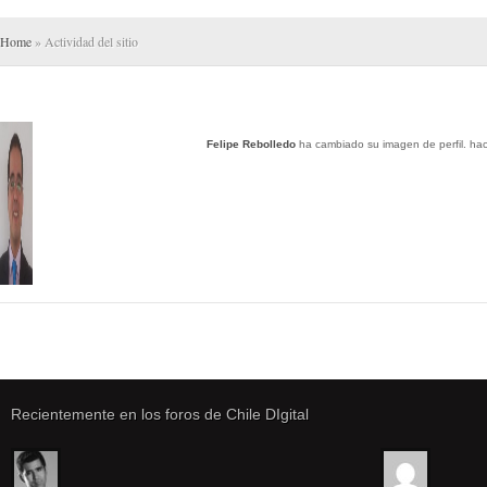
Home
» Actividad del sitio
Felipe Rebolledo
ha cambiado su imagen de perfil.
hac
Recientemente en los foros de Chile DIgital