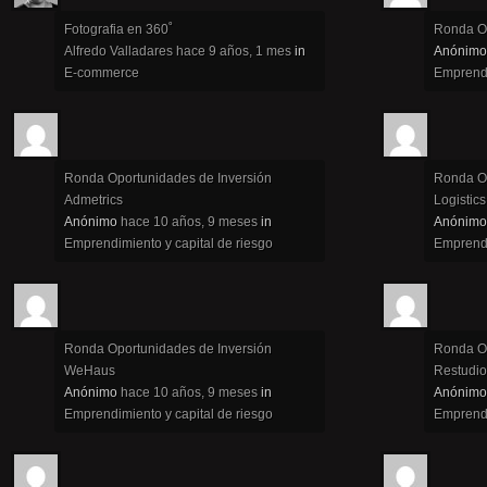
Fotografia en 360˚
Ronda Op
Alfredo Valladares
hace 9 años, 1 mes
in
Anónimo
E-commerce
Emprendi
Ronda Oportunidades de Inversión
Ronda Op
Admetrics
Logistics
Anónimo
hace 10 años, 9 meses
in
Anónimo
Emprendimiento y capital de riesgo
Emprendi
Ronda Oportunidades de Inversión
Ronda Op
WeHaus
Restudio
Anónimo
hace 10 años, 9 meses
in
Anónimo
Emprendimiento y capital de riesgo
Emprendi